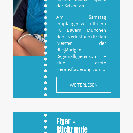
der Saison an.
Am Samstag
empfangen wir mit dem
FC Bayern München
den verlustpunktfreien
Meister der
diesjährigen
Regionalliga-Saison –
eine echte
Herausforderung zum…
WEITERLESEN
Flyer –
Rückrunde