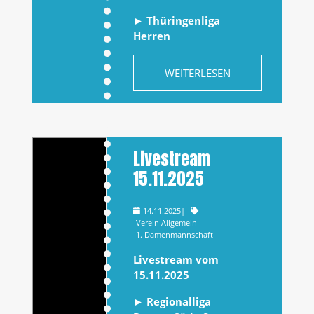
►
Thüringenliga
Herren
WEITERLESEN
Livestream
15.11.2025
14.11.2025
|
Verein Allgemein
1. Damenmannschaft
Livestream vom
15.11.2025
► Regionalliga