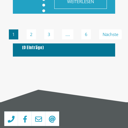
WEITERLESEN
1
2
3
....
6
Nächste
(0 Einträge)