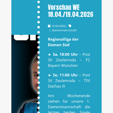
Vorschau WE
18.04./19.04.2026
16.04.2026
|
1. Damenmannschaft
Regionalliga der
Damen Süd
►
Sa. 18:00 Uhr
– Post
SV Zeulenroda – FC
Bayern München
►
So. 11:00 Uhr
– Post
SV Zeulenroda – TSV
Dachau III
Am Wochenende
stehen für unsere 1.
Damenmannschaft die
letzten beiden Spiele