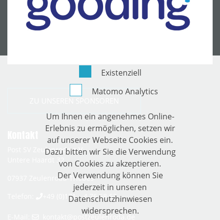
Existenziell
Matomo Analytics
ZU UNSEREN SPONSOREN
Um Ihnen ein angenehmes Online-
Erlebnis zu ermöglichen, setzen wir
Kontakt
auf unserer Webseite Cookies ein.
Post SV Zeulenroda e.V.
Dazu bitten wir Sie die Verwendung
Untere Haardt 32
von Cookies zu akzeptieren.
Der Verwendung können Sie
07937
Zeulenroda-Triebes
jederzeit in unseren
Telefon:
+49 (0)171 – 4 76 68 62
Datenschutzhinwiesen
widersprechen.
E-Mail:
kontakt­@­postzeulenroda­.­de