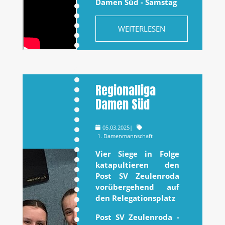
Damen Süd - Samstag
WEITERLESEN
Regionalliga
Damen Süd
05.03.2025
|
1. Damenmannschaft
Vier Siege in Folge
katapultieren den
Post SV Zeulenroda
vorübergehend auf
den Relegationsplatz
Post SV Zeulenroda -