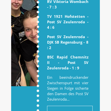
RV Viktoria Wombach
- 7 : 3
TV 1921 Hofstetten -
Post SV Zeulenroda -
4 : 6
Post SV Zeulenroda -
DJK SB Regensburg - 8
: 2
BSC Rapid Chemnitz
II - Post SV
Zeulenroda - 1 : 9
Ein beeindruckender
Zwischenspurt mit vier
Siegen in Folge sicherte
den Damen des Post SV
Zeulenroda…