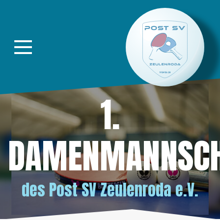
Direkt zur Hauptnavigation springen
Direkt zum Inhalt springen
1.
DAMENMANNSCH
des
Post SV Zeulenroda e.V.