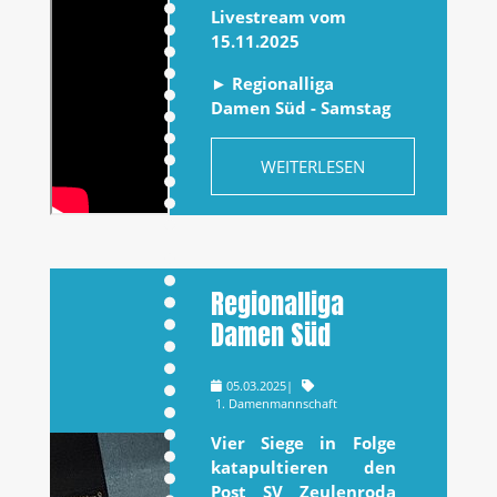
Livestream vom
15.11.2025
► Regionalliga
Damen Süd - Samstag
WEITERLESEN
Regionalliga
Damen Süd
05.03.2025
|
1. Damenmannschaft
Vier Siege in Folge
katapultieren den
Post SV Zeulenroda