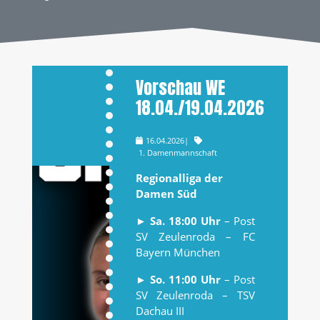
Vorschau WE
18.04./19.04.2026
16.04.2026
|
1. Damenmannschaft
Regionalliga der
Damen Süd
►
Sa. 18:00 Uhr
– Post
SV Zeulenroda – FC
Bayern München
►
So. 11:00 Uhr
– Post
SV Zeulenroda – TSV
Dachau III