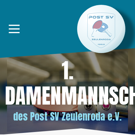
Direkt zur Hauptnavigation springen
Direkt zum Inhalt springen
1.
DAMENMANNSCH
des
Post SV Zeulenroda e.V.