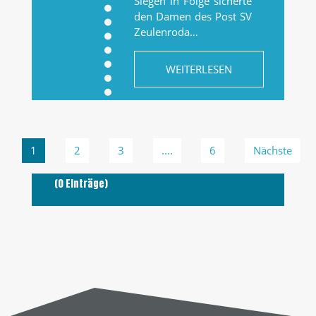
Siegen in Folge sicherte
den Damen des Post SV
Zeulenroda…
WEITERLESEN
1
2
3
....
6
Nächste
(0 Einträge)