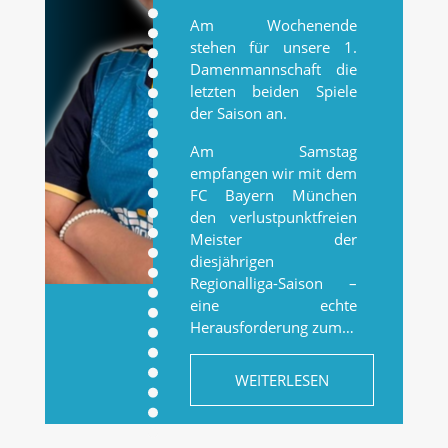
Am Wochenende
stehen für unsere 1.
Damenmannschaft die
letzten beiden Spiele
der Saison an.
Am Samstag
empfangen wir mit dem
FC Bayern München
den verlustpunktfreien
Meister der
diesjährigen
Regionalliga-Saison –
eine echte
Herausforderung zum…
WEITERLESEN