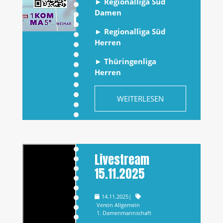
►
Regionalliga Süd
Damen
►
Regionalliga Süd
Herren
►
Thüringenliga
Herren
WEITERLESEN
Livestream
15.11.2025
14.11.2025
|
Verein Allgemein
1. Damenmannschaft