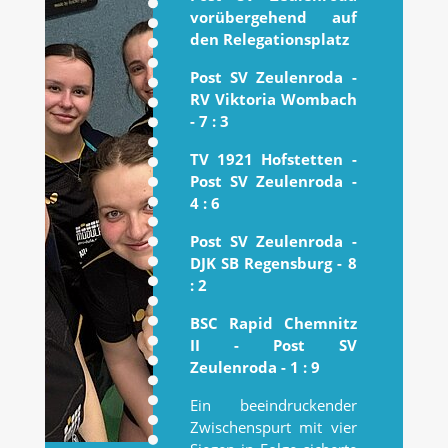
vorübergehend auf
den Relegationsplatz
Post SV Zeulenroda -
RV Viktoria Wombach
- 7 : 3
TV 1921 Hofstetten -
Post SV Zeulenroda -
4 : 6
Post SV Zeulenroda -
DJK SB Regensburg - 8
: 2
BSC Rapid Chemnitz
II - Post SV
Zeulenroda - 1 : 9
Ein beeindruckender
Zwischenspurt mit vier