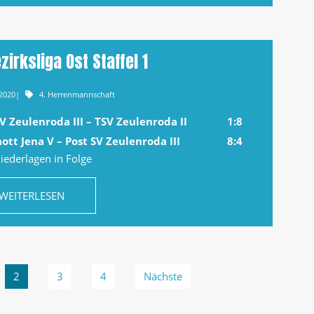
zirksliga Ost Staffel 1
.2020
|
4. Herrenmannschaft
V Zeulenroda III – TSV Zeulenroda II
1:8
ott Jena V – Post SV Zeulenroda III
8:4
iederlagen in Folge
WEITERLESEN
2
3
4
Nächste