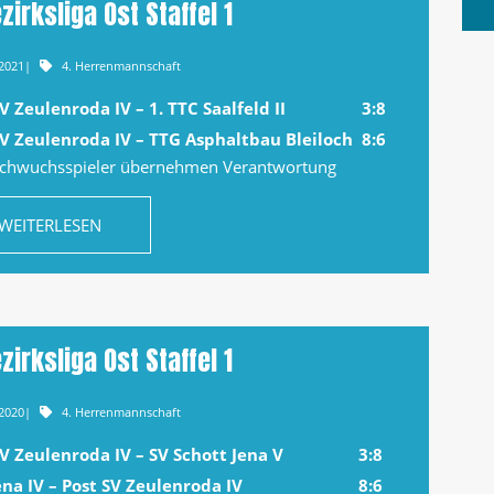
zirksliga Ost Staffel 1
.2021
|
4. Herrenmannschaft
V Zeulenroda IV – 1. TTC Saalfeld II
3:8
SV Zeulenroda IV – TTG Asphaltbau Bleiloch
8:6
achwuchsspieler übernehmen Verantwortung
WEITERLESEN
zirksliga Ost Staffel 1
.2020
|
4. Herrenmannschaft
SV Zeulenroda IV – SV Schott Jena V
3:8
ena IV – Post SV Zeulenroda IV
8:6