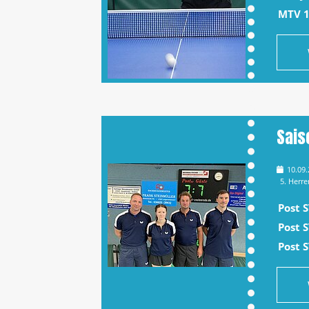
MTV 1
Sais
10.09
5. Herr
Post 
Post S
Post 