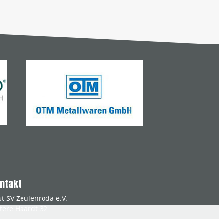
ntakt
st SV Zeulenroda e.V.
tere Haardt 32