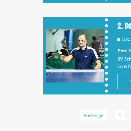
2. Be
21.02
Post S
SV Sch
Zwei N
Vorherige
1