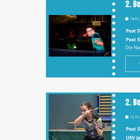
2. Be
14.01
Post S
Post 
Die N
2. Be
12.10
Post 
USV J