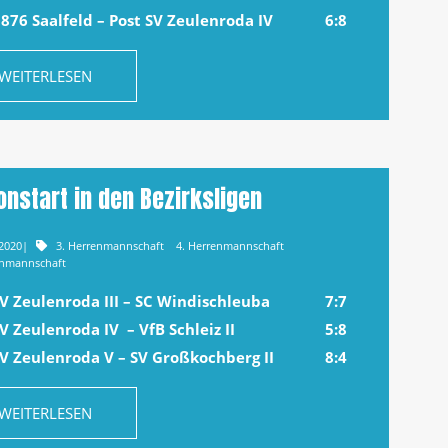
876 Saalfeld – Post SV Zeulenroda IV
6:8
WEITERLESEN
onstart in den Bezirksligen
.2020
|
3. Herrenmannschaft
4. Herrenmannschaft
enmannschaft
SV Zeulenroda III – SC Windischleuba
7:7
V Zeulenroda IV – VfB Schleiz II
5:8
SV Zeulenroda V – SV Großkochberg II
8:4
WEITERLESEN