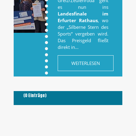
Greiz/Zeulenroda geht
es nun ins
Landesfinale im
Erfurter Rathaus
, wo
der „Silberne Stern des
Sports“ vergeben wird.
Das Preisgeld fließt
direkt in…
WEITERLESEN
(0 Einträge)