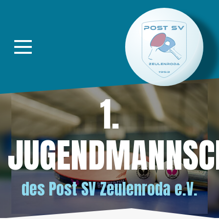
Direkt zur Hauptnavigation springen
Direkt zum Inhalt springen
1.
JUGENDMANNSC
des
Post SV Zeulenroda e.V.