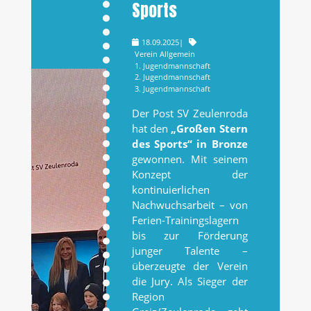
Sports
18.09.2025
|
Verein Allgemein
1. Jugendmannschaft
2. Jugendmannschaft
3. Jugendmannschaft
Der Post SV Zeulenroda
hat den
„Großen Stern
des Sports“ in Bronze
gewonnen. Mit seinem
Konzept der
kontinuierlichen
Nachwuchsarbeit – von
Ferien-Trainingslagern
bis zur Förderung
junger Talente –
überzeugte der Verein
die Jury. Als Sieger der
Region