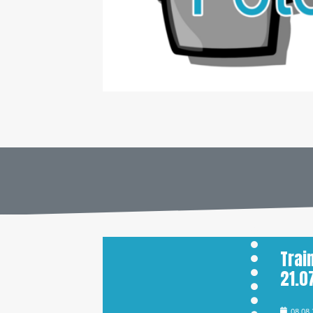
Trai
21.0
08.08