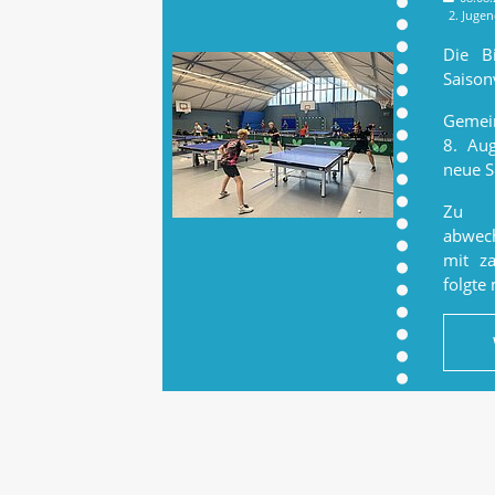
2. Juge
Die Bi
Saison
Gemein
8. Aug
neue Sp
Zu B
abwech
mit za
folgte