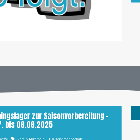
ningslager zur Saisonvorbereitung –
7. bis 08.08.2025
.2025
|
Verein Allgemein
1. Jugendmannschaft