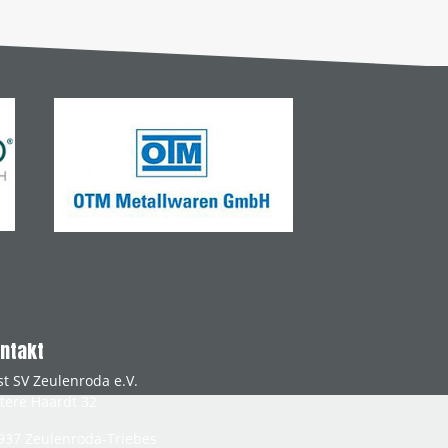
ntakt
st SV Zeulenroda e.V.
tere Haardt 32
937
Zeulenroda-Triebes