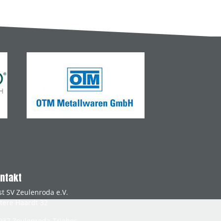
ntakt
st SV Zeulenroda e.V.
tere Haardt 32
937
Zeulenroda-Triebes