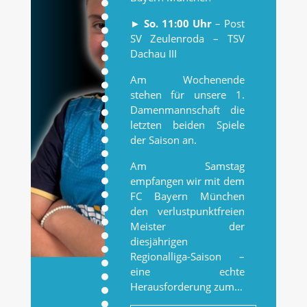
►
So. 11:00 Uhr
– Post
SV Zeulenroda – TSV
Dachau III
Am Wochenende
stehen für unsere 1.
Damenmannschaft die
letzten beiden Spiele
der Saison an.
Am Samstag
empfangen wir mit dem
FC Bayern München
den verlustpunktfreien
Meister der
diesjährigen
Regionalliga-Saison –
eine echte
Herausforderung zum…