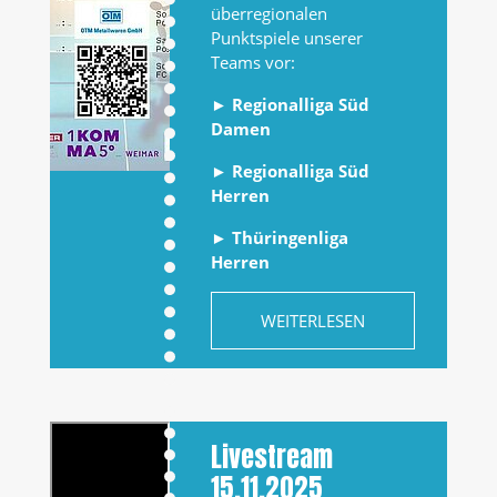
überregionalen
Punktspiele unserer
Teams vor:
►
Regionalliga Süd
Damen
►
Regionalliga Süd
Herren
►
Thüringenliga
Herren
WEITERLESEN
Livestream
15.11.2025