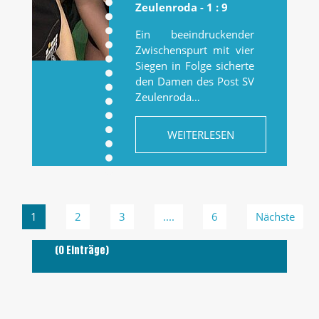
Zeulenroda - 1 : 9
Ein beeindruckender
Zwischenspurt mit vier
Siegen in Folge sicherte
den Damen des Post SV
Zeulenroda…
WEITERLESEN
1
2
3
....
6
Nächste
(0 Einträge)