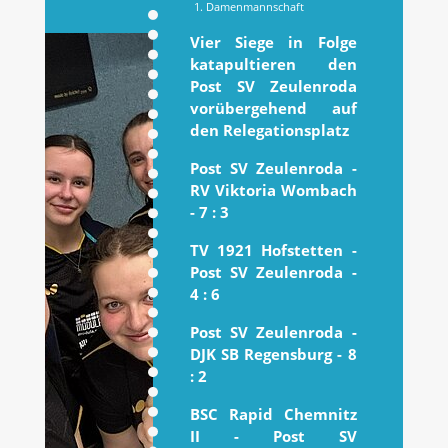
1. Damenmannschaft
Vier Siege in Folge
katapultieren den
Post SV Zeulenroda
vorübergehend auf
den Relegationsplatz
Post SV Zeulenroda -
RV Viktoria Wombach
- 7 : 3
TV 1921 Hofstetten -
Post SV Zeulenroda -
4 : 6
Post SV Zeulenroda -
DJK SB Regensburg - 8
: 2
BSC Rapid Chemnitz
II - Post SV