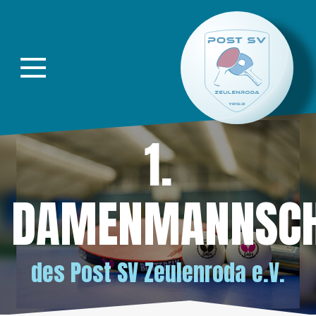
Direkt zur Hauptnavigation springen
Direkt zum Inhalt springen
1.
DAMENMANNSCH
des
Post SV Zeulenroda e.V.