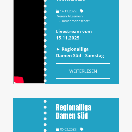
14.11.2025
|
Verein Allgemein
1. Damenmannschaft
Livestream vom
15.11.2025
► Regionalliga
Damen Süd - Samstag
WEITERLESEN
Regionalliga
Damen Süd
05.03.2025
|