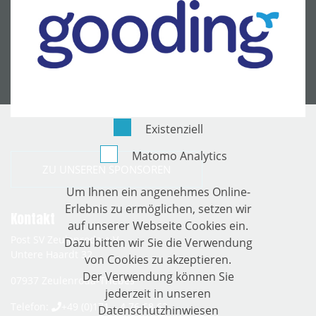
Existenziell
Matomo Analytics
ZU UNSEREN SPONSOREN
Um Ihnen ein angenehmes Online-
Erlebnis zu ermöglichen, setzen wir
Kontakt
auf unserer Webseite Cookies ein.
Post SV Zeulenroda e.V.
Dazu bitten wir Sie die Verwendung
Untere Haardt 32
von Cookies zu akzeptieren.
Der Verwendung können Sie
07937
Zeulenroda-Triebes
jederzeit in unseren
Telefon:
+49 (0)171 – 4 76 68 62
Datenschutzhinwiesen