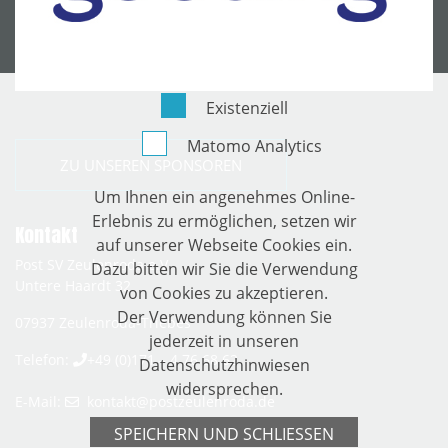
Existenziell
Matomo Analytics
ZU UNSEREN SPONSOREN
Um Ihnen ein angenehmes Online-
Erlebnis zu ermöglichen, setzen wir
Kontakt
auf unserer Webseite Cookies ein.
Post SV Zeulenroda e.V.
Dazu bitten wir Sie die Verwendung
Untere Haardt 32
von Cookies zu akzeptieren.
Der Verwendung können Sie
07937
Zeulenroda-Triebes
jederzeit in unseren
Telefon:
+49 (0)171 – 4 76 68 62
Datenschutzhinwiesen
widersprechen.
E-Mail:
kontakt­@­postzeulenroda­.­de
SPEICHERN UND SCHLIESSEN