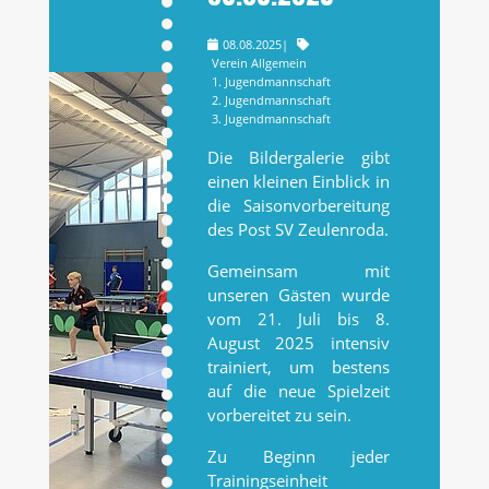
08.08.2025
|
Verein Allgemein
1. Jugendmannschaft
2. Jugendmannschaft
3. Jugendmannschaft
Die Bildergalerie gibt
einen kleinen Einblick in
die Saisonvorbereitung
des Post SV Zeulenroda.
Gemeinsam mit
unseren Gästen wurde
vom 21. Juli bis 8.
August 2025 intensiv
trainiert, um bestens
auf die neue Spielzeit
vorbereitet zu sein.
Zu Beginn jeder
Trainingseinheit