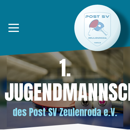
Direkt zur Hauptnavigation springen
Direkt zum Inhalt springen
1.
JUGENDMANNSC
des
Post SV Zeulenroda e.V.