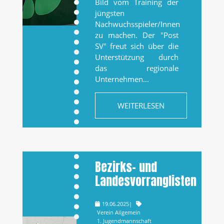
Bild vom Training der
jüngsten
Nachwuchsspieler/Innen
zu machen. Der "Post
SV" freut sich über die
Unterstützung durch
das regionale
Unternehmen…
WEITERLESEN
Bezirks- und
Landesvorranglisten
19.06.2025
|
Verein Allgemein
1. Jugendmannschaft