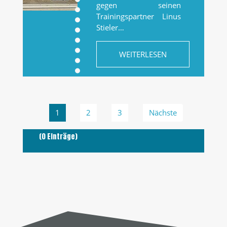
gegen seinen
Trainingspartner Linus
Stieler…
WEITERLESEN
1
2
3
Nächste
(0 Einträge)