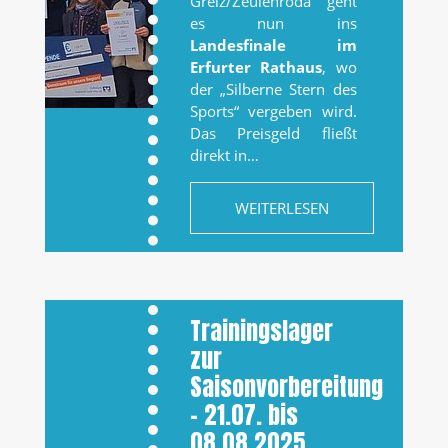
Greiz/Zeulenroda geht
es nun ins
Landesfinale im
Erfurter Rathaus
, wo
der „Silberne Stern des
Sports“ vergeben wird.
Das Preisgeld fließt
direkt in…
WEITERLESEN
Trainingslager
zur
Saisonvorbereitung
– 21.07. bis
08.08.2025