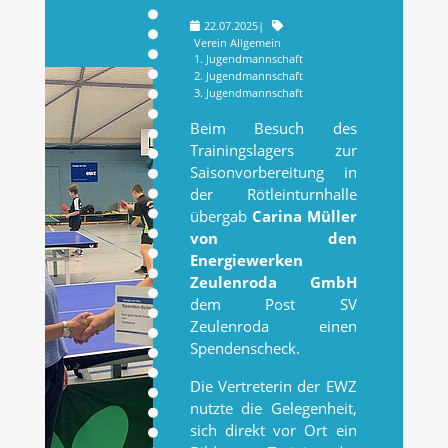
22.07.2025
|
Verein Allgemein
1. Jugendmannschaft
2. Jugendmannschaft
3. Jugendmannschaft
Beim Besuch des
Trainingslagers zur
Saisonvorbereitung in
der Rötleinturnhalle
übergab
Carina Müller
von den
Energiewerken
Zeulenroda GmbH
dem Post SV
Zeulenroda einen
Spendenscheck.
Die Vertreterin der EWZ
nutzte die Gelegenheit,
sich direkt vor Ort ein