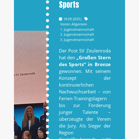
Sports
18.09.2025
|
Verein Allgemein
1. Jugendmannschaft
2. Jugendmannschaft
3. Jugendmannschaft
Der Post SV Zeulenroda
hat den
„Großen Stern
des Sports“ in Bronze
gewonnen. Mit seinem
Konzept der
kontinuierlichen
Nachwuchsarbeit – von
Ferien-Trainingslagern
bis zur Förderung
junger Talente –
überzeugte der Verein
die Jury. Als Sieger der
Region