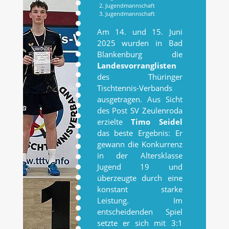
2. Jugendmannschaft
3. Jugendmannschaft
Am 14. und 15. Juni
2025 wurden in Bad
Blankenburg die
Landesvorranglisten
des Thüringer
Tischtennis-Verbands
ausgetragen. Aus Sicht
des Post SV Zeulenroda
erzielte
Timo Seidel
das beste Ergebnis: Er
gewann die Konkurrenz
in der Altersklasse
Jugend 19 und
überzeugte durch eine
konstant starke
Leistung. Im
entscheidenden Spiel
setzte er sich mit 3:1