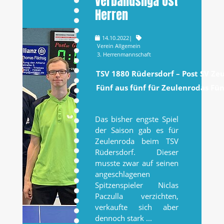
Verbandsliga Ost
Herren
14.10.2022
|
Verein Allgemein
3. Herrenmannschaft
TSV 1880 Rüdersdorf – Post SV Zeu
Fünf aus fünf für Zeulenrodas Fün
Das bisher engste Spiel
der Saison gab es für
Zeulenroda beim TSV
Rüdersdorf. Dieser
musste zwar auf seinen
angeschlagenen
Spitzenspieler Niclas
Paczulla verzichten,
verkaufte sich aber
dennoch stark ...