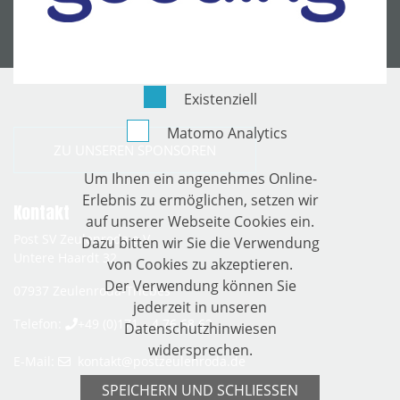
Existenziell
Matomo Analytics
ZU UNSEREN SPONSOREN
Um Ihnen ein angenehmes Online-
Erlebnis zu ermöglichen, setzen wir
Kontakt
auf unserer Webseite Cookies ein.
Post SV Zeulenroda e.V.
Dazu bitten wir Sie die Verwendung
Untere Haardt 32
von Cookies zu akzeptieren.
Der Verwendung können Sie
07937
Zeulenroda-Triebes
jederzeit in unseren
Telefon:
+49 (0)171 – 4 76 68 62
Datenschutzhinwiesen
widersprechen.
E-Mail:
kontakt­@­postzeulenroda­.­de
SPEICHERN UND SCHLIESSEN