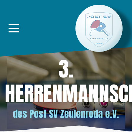
Direkt zur Hauptnavigation springen
Direkt zum Inhalt springen
3.
HERRENMANNSC
des
Post SV Zeulenroda e.V.