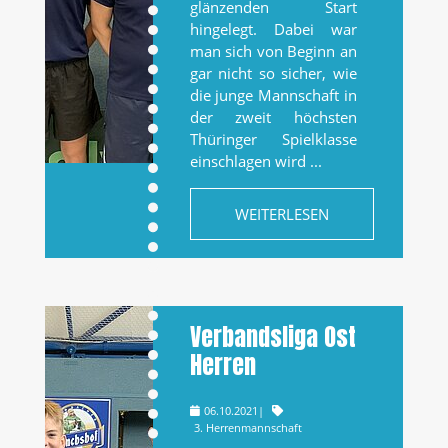
glänzenden Start
hingelegt. Dabei war
man sich von Beginn an
gar nicht so sicher, wie
die junge Mannschaft in
der zweit höchsten
Thüringer Spielklasse
einschlagen wird ...
WEITERLESEN
Verbandsliga Ost
Herren
06.10.2021
|
3. Herrenmannschaft