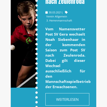
nach Zeulenroda
30.03.2021
|
Verein Allgemein
3. Herrenmannschaft
Vom Namensvetter
Post SV Gera wechselt
Noah Siebenhaar in
der kommenden
Saison zum Post SV
nach Zeulenroda.
Dabei gilt dieser
Wechsel
ausschließlich für
den
Mannschaftsspielbetrieb
der Erwachsenen.
WEITERLESEN