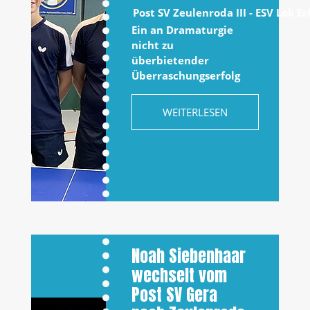
Post SV Zeulenroda III - ESV Lok Er
Ein an Dramaturgie
nicht zu
überbietender
Überraschungserfolg
WEITERLESEN
Noah Siebenhaar
wechselt vom
Post SV Gera