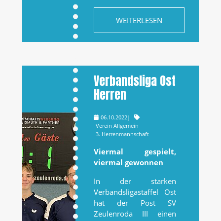
WEITERLESEN
Verbandsliga Ost
Herren
06.10.2022
|
Verein Allgemein
3. Herrenmannschaft
Viermal gespielt,
viermal gewonnen
In der starken
Verbandsligastaffel Ost
hat der Post SV
Zeulenroda III einen