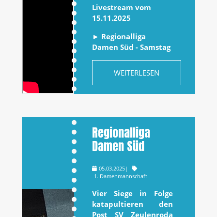
Livestream vom
15.11.2025
► Regionalliga
Damen Süd - Samstag
WEITERLESEN
Regionalliga
Damen Süd
05.03.2025
|
1. Damenmannschaft
Vier Siege in Folge
katapultieren den
Post SV Zeulenroda