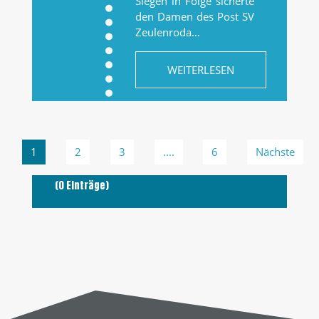
Siegen in Folge sicherte
den Damen des Post SV
Zeulenroda…
WEITERLESEN
1
2
3
....
6
Nächste
(0 Einträge)