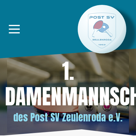
Direkt zur Hauptnavigation springen
Direkt zum Inhalt springen
1.
DAMENMANNSCH
des
Post SV Zeulenroda e.V.