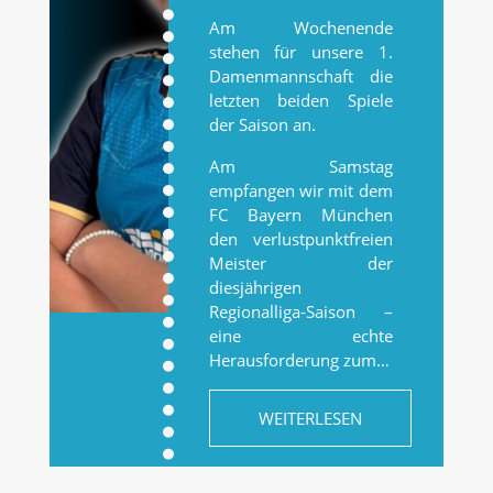
Am Wochenende
stehen für unsere 1.
Damenmannschaft die
letzten beiden Spiele
der Saison an.
Am Samstag
empfangen wir mit dem
FC Bayern München
den verlustpunktfreien
Meister der
diesjährigen
Regionalliga-Saison –
eine echte
Herausforderung zum…
WEITERLESEN