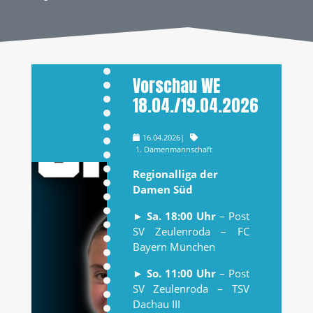
Vorschau WE
18.04./19.04.2026
16.04.2026
|
1. Damenmannschaft
Regionalliga der
Damen Süd
►
Sa. 18:00 Uhr
– Post
SV Zeulenroda – FC
Bayern München
►
So. 11:00 Uhr
– Post
SV Zeulenroda – TSV
Dachau III