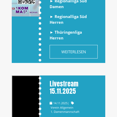
►
Regionalliga Süd
Damen
►
Regionalliga Süd
Herren
►
Thüringenliga
Herren
WEITERLESEN
Livestream
15.11.2025
14.11.2025
|
Verein Allgemein
1. Damenmannschaft