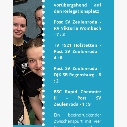
vorübergehend auf
den Relegationsplatz
Post SV Zeulenroda -
RV Viktoria Wombach
- 7 : 3
TV 1921 Hofstetten -
Post SV Zeulenroda -
4 : 6
Post SV Zeulenroda -
DJK SB Regensburg - 8
: 2
BSC Rapid Chemnitz
II - Post SV
Zeulenroda - 1 : 9
Ein beeindruckender
Zwischenspurt mit vier