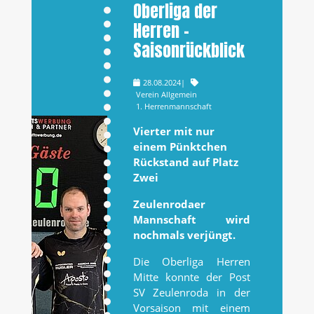
Oberliga der
Herren -
Saisonrückblick
28.08.2024
|
Verein Allgemein
1. Herrenmannschaft
Vierter mit nur
einem Pünktchen
Rückstand auf Platz
Zwei
Zeulenrodaer
Mannschaft wird
nochmals verjüngt.
Die Oberliga Herren
Mitte konnte der Post
SV Zeulenroda in der
Vorsaison mit einem