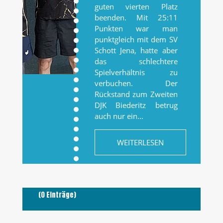
guten vierten Platz
beenden. Mit 25:11
Punkten war man
punktgleich mit dem SV
Schott Jena, hatte aber
das schlechtere
Spielverhältnis zu
verbuchen. Der
Rückstand zum Zweiten
DJK Biederitz betrug
auch nur ein…
WEITERLESEN
(0 Einträge)