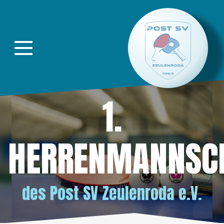
Direkt zur Hauptnavigation springen
Direkt zum Inhalt springen
1.
HERRENMANNSC
des
Post SV Zeulenroda e.V.