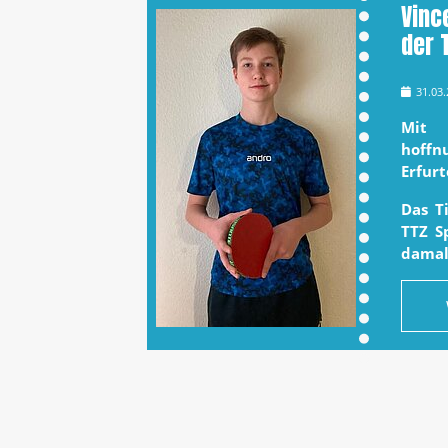
Vinc
der 
31.03
Mit 
hoffn
Erfur
Das T
TTZ S
damal