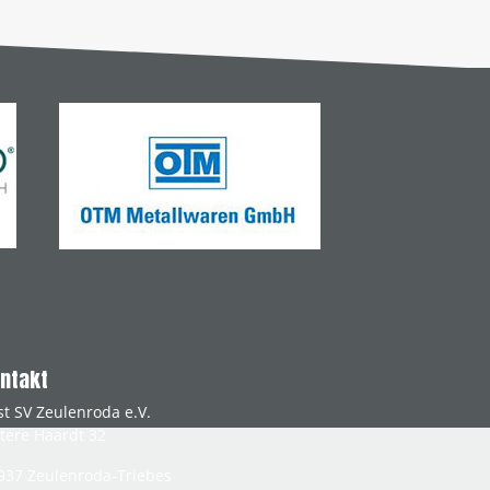
ntakt
st SV Zeulenroda e.V.
tere Haardt 32
937
Zeulenroda-Triebes