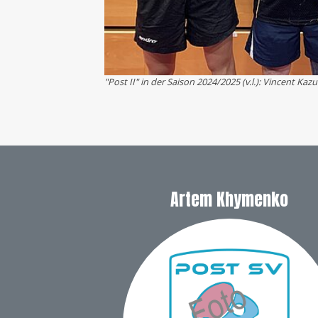
"Post II" in der Saison 2024/2025 (v.l.): Vincent K
Artem Khymenko