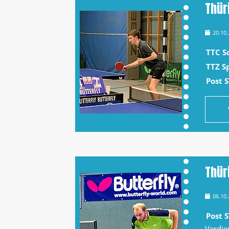
Thür
20.10
TTC S
TTZ S
Post 
Thür
06.10
Post 
Verdie