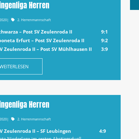
ingenliga Herren
.2020
|
2. Herrenmannschaft
chwarza – Post SV Zeulenroda II
9:1
poneta Erfurt – Post SV Zeulenroda II
9:2
SV Zeulenroda II – Post SV Mühlhausen II
3:9
WEITERLESEN
ingenliga Herren
.2020
|
2. Herrenmannschaft
SV Zeulenroda II – SF Leubingen
4:9
nte Niederlage im ersten Abstiegsduell