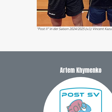
"Post II" in der Saison 2024/2025 (v.l.): Vincent K
Artem Khymenko