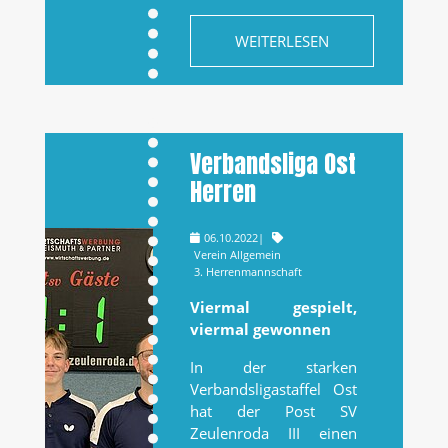
WEITERLESEN
Verbandsliga Ost
Herren
06.10.2022
|
Verein Allgemein
3. Herrenmannschaft
Viermal gespielt,
viermal gewonnen
In der starken
Verbandsligastaffel Ost
hat der Post SV
Zeulenroda III einen