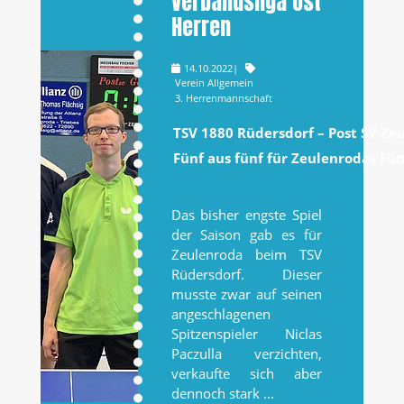
Verbandsliga Ost
Herren
14.10.2022
|
Verein Allgemein
3. Herrenmannschaft
TSV 1880 Rüdersdorf – Post SV Zeu
Fünf aus fünf für Zeulenrodas Fün
Das bisher engste Spiel
der Saison gab es für
Zeulenroda beim TSV
Rüdersdorf. Dieser
musste zwar auf seinen
angeschlagenen
Spitzenspieler Niclas
Paczulla verzichten,
verkaufte sich aber
dennoch stark ...