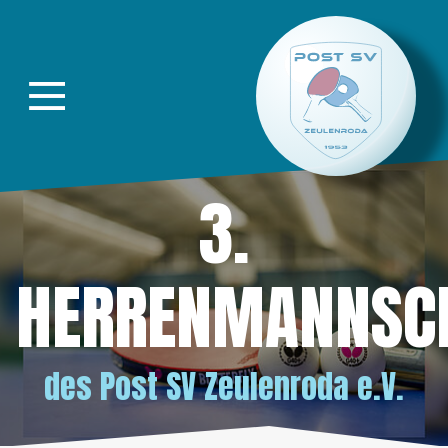
Direkt zur Hauptnavigation springen
Direkt zum Inhalt springen
3.
HERRENMANNSC
des
Post SV Zeulenroda e.V.