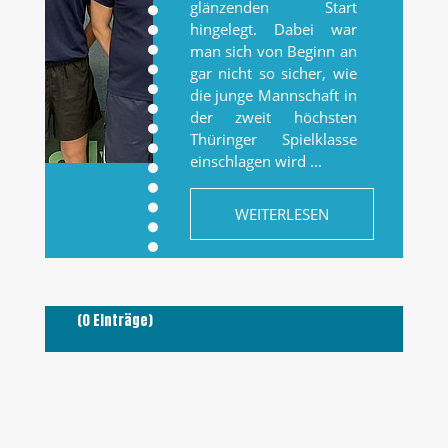
glänzenden Start
hingelegt. Dabei war
man sich von Beginn an
gar nicht so sicher, wie
die junge Mannschaft in
der zweit höchsten
Thüringer Spielklasse
einschlagen wird ...
WEITERLESEN
(0 Einträge)