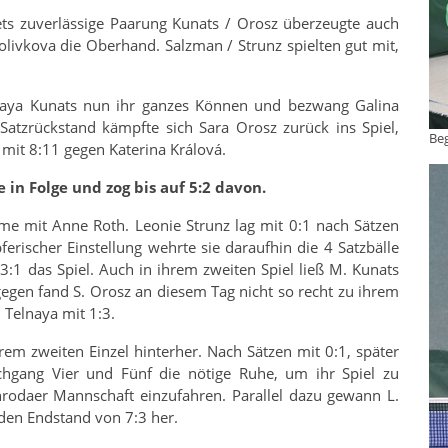
ets zuverlässige Paarung Kunats / Orosz überzeugte auch
olivkova die Oberhand. Salzman / Strunz spielten gut mit,
Maya Kunats nun ihr ganzes Können und bezwang Galina
Satzrückstand kämpfte sich Sara Orosz zurück ins Spiel,
Be
mit 8:11 gegen Katerina Králová.
in Folge und zog bis auf 5:2 davon.
me mit Anne Roth. Leonie Strunz lag mit 0:1 nach Sätzen
rischer Einstellung wehrte sie daraufhin die 4 Satzbälle
:1 das Spiel. Auch in ihrem zweiten Spiel ließ M. Kunats
egen fand S. Orosz an diesem Tag nicht so recht zu ihrem
. Telnaya mit 1:3.
rem zweiten Einzel hinterher. Nach Sätzen mit 0:1, später
chgang Vier und Fünf die nötige Ruhe, um ihr Spiel zu
rodaer Mannschaft einzufahren. Parallel dazu gewann L.
o den Endstand von 7:3 her.