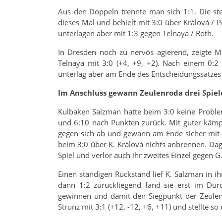
Aus den Doppeln trennte man sich 1:1. Die st
dieses Mal und behielt mit 3:0 über Králová / P
unterlagen aber mit 1:3 gegen Telnaya / Roth.
In Dresden noch zu nervös agierend, zeigte 
Telnaya mit 3:0 (+4, +9, +2). Nach einem 0:2 
unterlag aber am Ende des Entscheidungssatzes 
Im Anschluss gewann Zeulenroda drei Spiele 
Kulbaken Salzman hatte beim 3:0 keine Proble
und 6:10 nach Punkten zurück. Mit guter kämpfe
gegen sich ab und gewann am Ende sicher mit 3
beim 3:0 über K. Králová nichts anbrennen. Dag
Spiel und verlor auch ihr zweites Einzel gegen G
Einen ständigen Rückstand lief K. Salzman in ih
dann 1:2 zurückliegend fand sie erst im Dur
gewinnen und damit den Siegpunkt der Zeulen
Strunz mit 3:1 (+12, -12, +6, +11) und stellte s